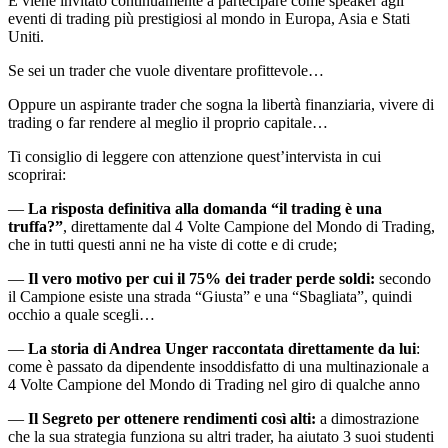
E viene invitato continuamente a partecipare come speaker agli
eventi di trading più prestigiosi al mondo in Europa, Asia e Stati
Uniti.
Se sei un trader che vuole diventare profittevole…
Oppure un aspirante trader che sogna la libertà finanziaria, vivere di
trading o far rendere al meglio il proprio capitale…
Ti consiglio di leggere con attenzione quest’intervista in cui
scoprirai:
—
La risposta definitiva alla domanda “il trading è una
truffa?”
, direttamente dal 4 Volte Campione del Mondo di Trading,
che in tutti questi anni ne ha viste di cotte e di crude;
—
Il vero motivo per cui il 75% dei trader perde soldi:
secondo
il Campione esiste una strada “Giusta” e una “Sbagliata”, quindi
occhio a quale scegli…
—
La storia di Andrea Unger raccontata direttamente da lui
:
come è passato da dipendente insoddisfatto di una multinazionale a
4 Volte Campione del Mondo di Trading nel giro di qualche anno
—
Il Segreto per ottenere rendimenti così alti:
a dimostrazione
che la sua strategia funziona su altri trader, ha aiutato 3 suoi studenti