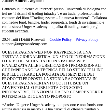
Autore:
Andrea Angiolini
Laureato in “Scienze di Internet” presso l’università di Bologna con
tesi ne “I sistemi di trading intraday”, è un trader professionista e
coautore del libro “Trading system – La nuova frontiera”. Collabora
con hedge fund, banche, trader proprietari, fondi di investimento e
con la stessa Unger Academy in qualità di trading coach per gli
studenti avanzati.
2024 Tutti i Diritti Riservati –
Cookie Policy
–
Privacy Policy
–
support@ungeracademy.com
QUESTA PAGINA WEB NON RAPPRESENTA UNA
TESTATA GIORNALISTICA, UN SITO DI INFORMAZIONE
O UN BLOG. SI TRATTA DI UNA PAGINA WEB
FINALIZZATA ALLE PUBBLICAZIONI PROMOZIONALI
CHE IMPIEGANO LA TECNICA DELLO STORY TELLING
PER ILLUSTRARE LA PORTATA DEI SERVIZI E DEI
PRODOTTI PROPOSTI. LA STORIA RACCONTATA IN
QUESTA PAGINA PERTANTO COSTITUISCE UN
ADVERTORIAL O PUBBLICITÀ CON SCOPO
INFORMATIVO, FUNZIONALE A FAR COMPRENDERE IL
POTENZIALE DI QUANTO PROPOSTO.
*Andrea Unger e Unger Academy non possono e non forniscono
alcuna garanzia in merito alla tua capacità di ottenere risultati o