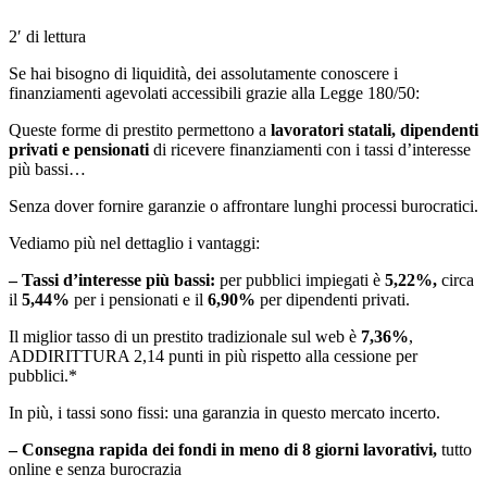
2′ di lettura
Se hai bisogno di liquidità, dei assolutamente conoscere i
finanziamenti agevolati accessibili grazie alla Legge 180/50:
Queste forme di prestito permettono a
lavoratori statali, dipendenti
privati e pensionati
di ricevere finanziamenti con i tassi d’interesse
più bassi…
Senza dover fornire garanzie o affrontare lunghi processi burocratici.
Vediamo più nel dettaglio i vantaggi:
– Tassi d’interesse più bassi:
per pubblici impiegati è
5,22%,
circa
il
5,44%
per i pensionati e il
6,90%
per dipendenti privati.
Il miglior tasso di un prestito tradizionale sul web è
7,36%
,
ADDIRITTURA 2,14 punti in più rispetto alla cessione per
pubblici.*
In più, i tassi sono fissi: una garanzia in questo mercato incerto.
– Consegna rapida dei fondi in meno di 8 giorni lavorativi,
tutto
online e senza burocrazia