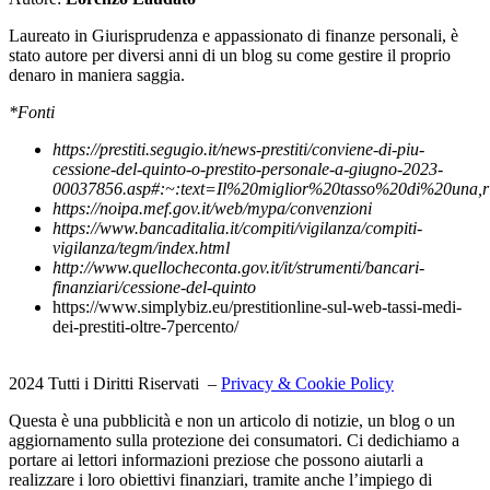
Laureato in Giurisprudenza e appassionato di finanze personali, è
stato autore per diversi anni di un blog su come gestire il proprio
denaro in maniera saggia.
*Fonti
https://prestiti.segugio.it/news-prestiti/conviene-di-piu-
cessione-del-quinto-o-prestito-personale-a-giugno-2023-
00037856.asp#:~:text=Il%20miglior%20tasso%20di%20una,r
https://noipa.mef.gov.it/web/mypa/convenzioni
https://www.bancaditalia.it/compiti/vigilanza/compiti-
vigilanza/tegm/index.html
http://www.quellocheconta.gov.it/it/strumenti/bancari-
finanziari/cessione-del-quinto
https://www.simplybiz.eu/prestitionline-sul-web-tassi-medi-
dei-prestiti-oltre-7percento/
2024 Tutti i Diritti Riservati –
Privacy & Cookie Policy
Questa è una pubblicità e non un articolo di notizie, un blog o un
aggiornamento sulla protezione dei consumatori. Ci dedichiamo a
portare ai lettori informazioni preziose che possono aiutarli a
realizzare i loro obiettivi finanziari, tramite anche l’impiego di