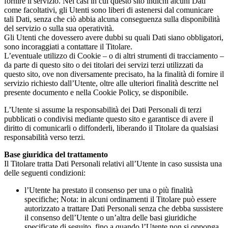
fornire il servizio. Nei casi in cui questo sito indichi alcuni Dati
come facoltativi, gli Utenti sono liberi di astenersi dal comunicare
tali Dati, senza che ciò abbia alcuna conseguenza sulla disponibilità
del servizio o sulla sua operatività.
Gli Utenti che dovessero avere dubbi su quali Dati siano obbligatori,
sono incoraggiati a contattare il Titolare.
L’eventuale utilizzo di Cookie – o di altri strumenti di tracciamento –
da parte di questo sito o dei titolari dei servizi terzi utilizzati da
questo sito, ove non diversamente precisato, ha la finalità di fornire il
servizio richiesto dall’Utente, oltre alle ulteriori finalità descritte nel
presente documento e nella Cookie Policy, se disponibile.
L’Utente si assume la responsabilità dei Dati Personali di terzi
pubblicati o condivisi mediante questo sito e garantisce di avere il
diritto di comunicarli o diffonderli, liberando il Titolare da qualsiasi
responsabilità verso terzi.
Base giuridica del trattamento
Il Titolare tratta Dati Personali relativi all’Utente in caso sussista una
delle seguenti condizioni:
l’Utente ha prestato il consenso per una o più finalità
specifiche; Nota: in alcuni ordinamenti il Titolare può essere
autorizzato a trattare Dati Personali senza che debba sussistere
il consenso dell’Utente o un’altra delle basi giuridiche
specificate di seguito, fino a quando l’Utente non si opponga