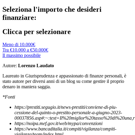
Seleziona l'importo che desideri
finanziare:
Clicca per selezionare
Meno di 10.000€
Tra €10.000 a €50.000€
Il massimo possibile
Autore:
Lorenzo Laudato
Laureato in Giurisprudenza e appassionato di finanze personali, è
stato autore per diversi anni di un blog su come gestire il proprio
denaro in maniera saggia.
*Fonti
https://prestiti.segugio.it/news-prestiti/conviene-di-piu-
cessione-del-quinto-o-prestito-personale-a-giugno-2023-
00037856.asp#:~:text=Il%20miglior%20tasso%20di%20una,r
https://noipa.mef.gov.it/web/mypa/convenzioni
https://www.bancaditalia.it/compiti/vigilanza/compiti-
vigilanza/tegm/index.html