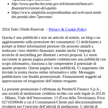
http://www.quellocheconta.gov.it/it/strumenti/bancari-
finanziari/cessione-del-quinto
https://www.simplybiz.eu/prestitionline-sul-web-tassi-medi-
dei-prestiti-oltre-7percento/
2024 Tutti i Diritti Riservati –
Privacy & Cookie Policy
Questa è una pubblicità e non un articolo di notizie, un blog o un
aggiornamento sulla protezione dei consumatori. Ci dedichiamo a
portare ai lettori informazioni preziose che possono aiutarli a
realizzare i loro obiettivi finanziari, tramite anche l’impiego di
tecniche di storytelling per illustrare i servizi proposti. Le storie
raccontate in questa pagina pertanto costituiscono una pubblicità con
scopo informativo, funziona a far comprendere il potenziale di
quanto proposto. Questa pagina è una pubblicità. Ci auguriamo che
troviate la nostra risorsa online informativa e utile. Messaggio
pubblicitario con finalità promozionale. Finanziamenti soggetti ad
approvazione ed erogazione dell’istituto erogante.
La presente promozione è effettuata da PrestitoSì Finance S.p.A.,
una società di mediazione creditizia iscritta con sede legale in 20126
– Milano, Viale dell’Innovazione, 13 (P.zza della Trivulziana). P.iva:
02716500646 a cui il Consumatore/Cliente può discrezionalmente
rivolgersi per l’esercizio dell’attività di mediazione. L’attività di