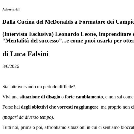
Advertorial
Dalla Cucina del McDonalds a Formatore dei Campioni d
(Intervista Esclusiva) Leonardo Leone, Imprenditore e 
“Mentalità del successo”...e come puoi usarla per otten
di Luca Falsini
8/6/2026
Stai attraversando un periodo difficile?
Vivi una
situazione di disagio
o
forte cambiamento
, e non sai come
Forse hai
degli obiettivi che vorresti raggiungere
, ma proprio non c
(magari da diverso tempo).
Tutti noi, prima o poi, affrontiamo situazioni in cui ci sentiamo blocc