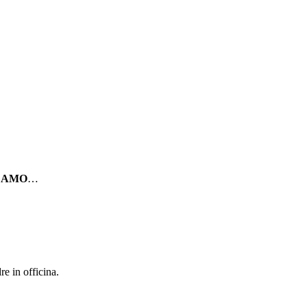
che AMO
…
e in officina.