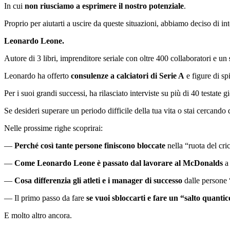
In cui
non riusciamo a esprimere il nostro potenziale
.
Proprio per aiutarti a uscire da queste situazioni, abbiamo deciso di in
Leonardo Leone.
Autore di 3 libri, imprenditore seriale con oltre 400 collaboratori e un
Leonardo ha offerto
consulenze a calciatori di Serie A
e figure di sp
Per i suoi grandi successi, ha rilasciato interviste su più di 40 testate g
Se desideri superare un periodo difficile della tua vita o stai cercando 
Nelle prossime righe scoprirai:
—
Perché così tante persone finiscono bloccate
nella “ruota del cri
—
Come Leonardo Leone è passato dal lavorare al McDonalds
a 
—
Cosa differenzia gli atleti e i manager di successo
dalle persone 
— Il primo passo da fare
se vuoi sbloccarti e fare un “salto quanti
E molto altro ancora.