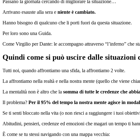
Passano la giornata cercando di migliorare la situazione…
Arrivano esauste alla sera e
niente è cambiato.
Hanno bisogno di qualcuno che li porti fuori da questa situazione.
Per loro sono una Guida.
Come Virgilio per Dante: le accompagno attraverso “l’inferno” che sta
Quindi come si può uscire dalle situazioni 
Tutti noi, quando affrontiamo una sfida, la affrontiamo 2 volte.
La affrontiamo nella realtà e nella nostra mente (quello che viene chi
La mentalità non è altro che l
a
somma di tutte le credenze che abbia
Il problema?
Per il 95% del tempo la nostra mente agisce in modal
Se ti senti bloccato nella vita (o non riesci a raggiungere i tuoi obietti
Abitudini, pensieri, credenze ed emozioni che magari un tempo ti hanno
È come se tu stessi navigando con una mappa vecchia: