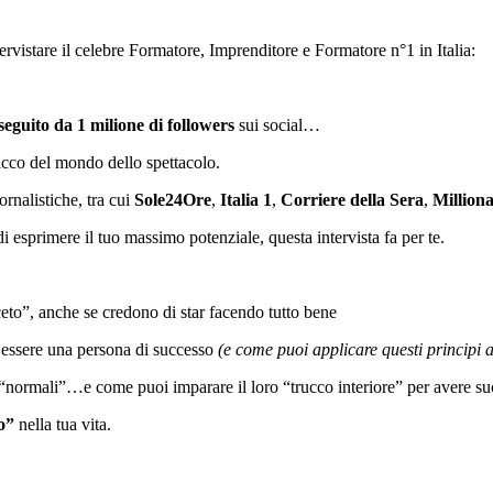
tervistare il celebre Formatore, Imprenditore e Formatore n°1 in Italia:
seguito da 1 milione di followers
sui social…
icco del mondo dello spettacolo.
iornalistiche, tra cui
Sole24Ore
,
Italia 1
,
Corriere della Sera
,
Milliona
di esprimere il tuo massimo potenziale, questa intervista fa per te.
ceto”, anche se credono di star facendo tutto bene
essere una persona di successo
(e come puoi applicare questi principi al
“normali”…e come puoi imparare il loro “trucco interiore” per avere suc
co”
nella tua vita.