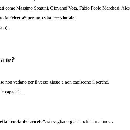
enziati come Massimo Spattini, Giovanni Vota, Fabio Paolo Marchesi, Ales
ro la
“ricetta” per una vita eccezionale:
reato)…
 a te?
e non vadano per il verso giusto e non capiscono il perché.
o le capacità…
etta “ruota del criceto”
: si svegliano già stanchi al mattino…