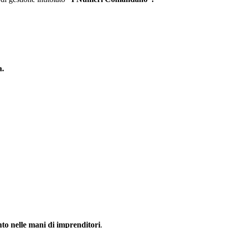
a.
nto nelle mani di imprenditori
.