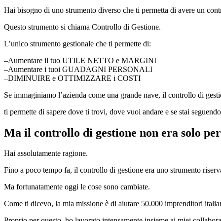
Hai bisogno di uno strumento diverso che ti permetta di avere un contro
Questo strumento si chiama Controllo di Gestione.
L’unico strumento gestionale che ti permette di:
–Aumentare il tuo UTILE NETTO e MARGINI
–Aumentare i tuoi GUADAGNI PERSONALI
–DIMINUIRE e OTTIMIZZARE i COSTI
Se immaginiamo l’azienda come una grande nave, il controllo di gesti
ti permette di sapere dove ti trovi, dove vuoi andare e se stai seguendo 
Ma il controllo di gestione non era solo pe
Hai assolutamente ragione.
Fino a poco tempo fa, il controllo di gestione era uno strumento riser
Ma fortunatamente oggi le cose sono cambiate.
Come ti dicevo, la mia missione è di aiutare 50.000 imprenditori italia
Proprio per questo, ho lavorato intensamente insieme ai miei collabora