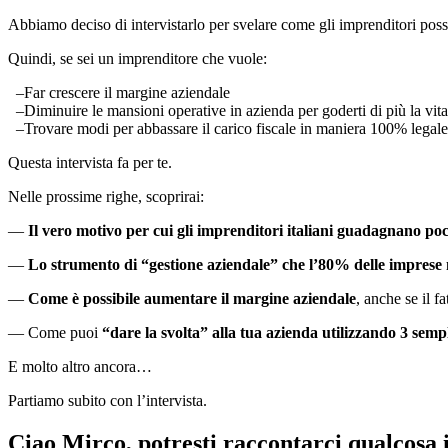
Abbiamo deciso di intervistarlo per svelare come gli imprenditori poss
Quindi, se sei un imprenditore che vuole:
–Far crescere il margine aziendale
–Diminuire le mansioni operative in azienda per goderti di più la vita
–Trovare modi per abbassare il carico fiscale in maniera 100% legale
Questa intervista fa per te.
Nelle prossime righe, scoprirai:
—
Il vero motivo per cui gli imprenditori italiani guadagnano po
—
Lo strumento di “gestione aziendale” che l’80% delle imprese
—
Come è possibile aumentare il margine aziendale
, anche se il 
— Come puoi
“dare la svolta” alla tua azienda utilizzando 3 sempl
E molto altro ancora…
Partiamo subito con l’intervista.
Ciao Mirco, potresti raccontarci qualcosa i