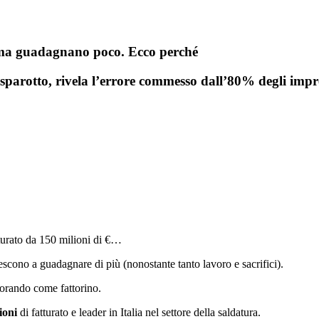
o ma guadagnano poco. Ecco perché
sparotto, rivela l’errore commesso dall’80% degli impren
turato da 150 milioni di €…
iescono a guadagnare di più (nonostante tanto lavoro e sacrifici).
vorando come fattorino.
ioni
di fatturato e leader in Italia nel settore della saldatura.