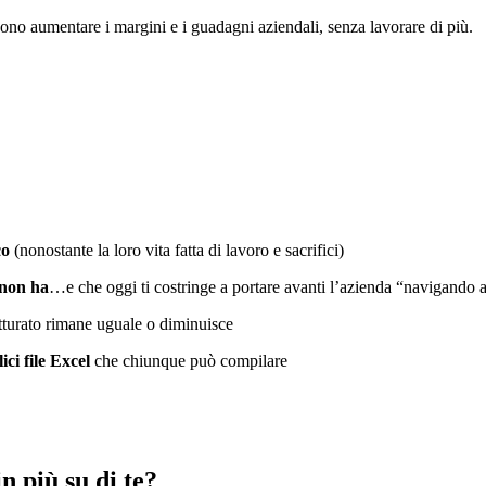
ono aumentare i margini e i guadagni aziendali, senza lavorare di più.
co
(nonostante la loro vita fatta di lavoro e sacrifici)
 non ha
…e che oggi ti costringe a portare avanti l’azienda “navigando a
fatturato rimane uguale o diminuisce
ici file Excel
che chiunque può compilare
n più su di te?