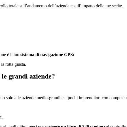
llo totale sull’andamento dell’azienda e sull’impatto delle tue scelte.
one è il tuo
sistema di navigazione GPS:
la rotta giusta.
r le grandi aziende?
vato solo alle aziende medio-grandi e a pochi imprenditori con competenz
ni.
tori negli ultimi mesi per
scrivere un libro di 220 pagine
sul controllo 