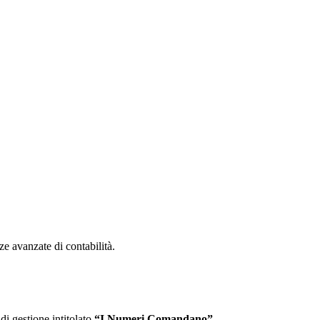
e avanzate di contabilità.
di gestione intitolato
“I Numeri Comandano”.