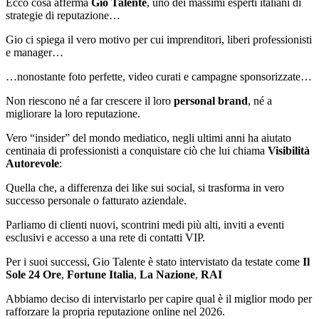
Ecco cosa afferma
Gio Talente
, uno dei massimi esperti italiani di
strategie di reputazione…
Gio ci spiega il vero motivo per cui imprenditori, liberi professionisti
e manager…
…nonostante foto perfette, video curati e campagne sponsorizzate…
Non riescono né a far crescere il loro
personal brand
, né a
migliorare la loro reputazione.
Vero “insider” del mondo mediatico, negli ultimi anni ha aiutato
centinaia di professionisti a conquistare ciò che lui chiama
Visibilità
Autorevole
:
Quella che, a differenza dei like sui social, si trasforma in vero
successo personale o fatturato aziendale.
Parliamo di clienti nuovi, scontrini medi più alti, inviti a eventi
esclusivi e accesso a una rete di contatti VIP.
Per i suoi successi, Gio Talente è stato intervistato da testate come
Il
Sole 24 Ore
,
Fortune Italia
,
La Nazione
,
RAI
Abbiamo deciso di intervistarlo per capire qual è il miglior modo per
rafforzare la propria reputazione online nel 2026.