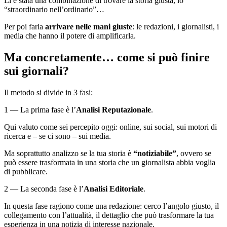
Lì è stata una combinazione di trovare la storia giusta, lo
“straordinario nell’ordinario”…
Per poi farla
arrivare nelle mani giuste
: le redazioni, i giornalisti, i
media che hanno il potere di amplificarla.
Ma concretamente… come si può finire
sui giornali?
Il metodo si divide in 3 fasi:
1 — La prima fase è l’
Analisi Reputazionale
.
Qui valuto come sei percepito oggi: online, sui social, sui motori di
ricerca e – se ci sono – sui media.
Ma soprattutto analizzo se la tua storia è
“notiziabile”
, ovvero se
può essere trasformata in una storia che un giornalista abbia voglia
di pubblicare.
2 — La seconda fase è l’
Analisi Editoriale
.
In questa fase ragiono come una redazione: cerco l’angolo giusto, il
collegamento con l’attualità, il dettaglio che può trasformare la tua
esperienza in una notizia di interesse nazionale.