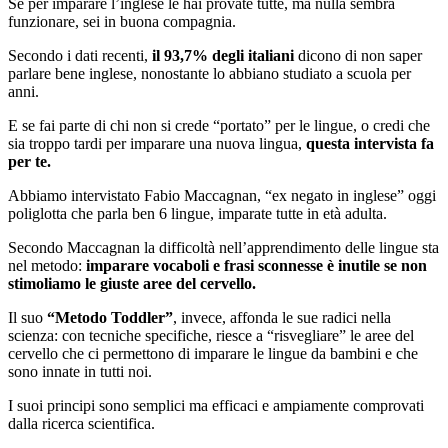
Se per imparare l’inglese le hai provate tutte, ma nulla sembra
funzionare, sei in buona compagnia.
Secondo i dati recenti,
il 93,7% degli italiani
dicono di non saper
parlare bene inglese, nonostante lo abbiano studiato a scuola per
anni.
E se fai parte di chi non si crede “portato” per le lingue, o credi che
sia troppo tardi per imparare una nuova lingua,
questa intervista fa
per te.
Abbiamo intervistato Fabio Maccagnan, “ex negato in inglese” oggi
poliglotta che parla ben 6 lingue, imparate tutte in età adulta.
Secondo Maccagnan la difficoltà nell’apprendimento delle lingue sta
nel metodo:
imparare vocaboli e frasi sconnesse è inutile se non
stimoliamo le giuste aree del cervello.
Il suo
“Metodo Toddler”
, invece, affonda le sue radici nella
scienza: con tecniche specifiche, riesce a “risvegliare” le aree del
cervello che ci permettono di imparare le lingue da bambini e che
sono innate in tutti noi.
I suoi principi sono semplici ma efficaci e ampiamente comprovati
dalla ricerca scientifica.