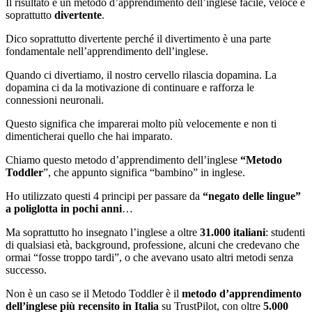
Il risultato è un metodo d’apprendimento dell’inglese facile, veloce e
soprattutto
divertente
.
Dico soprattutto divertente perché il divertimento è una parte
fondamentale nell’apprendimento dell’inglese.
Quando ci divertiamo, il nostro cervello rilascia dopamina. La
dopamina ci da la motivazione di continuare e rafforza le
connessioni neuronali.
Questo significa che imparerai molto più velocemente e non ti
dimenticherai quello che hai imparato.
Chiamo questo metodo d’apprendimento dell’inglese
“Metodo
Toddler
”, che appunto significa “bambino” in inglese.
Ho utilizzato questi 4 principi per passare da
“negato delle lingue”
a poliglotta in pochi anni
…
Ma soprattutto ho insegnato l’inglese a oltre
31.000 italiani
: studenti
di qualsiasi età, background, professione, alcuni che credevano che
ormai “fosse troppo tardi”, o che avevano usato altri metodi senza
successo.
Non è un caso se il Metodo Toddler è il
metodo d’apprendimento
dell’inglese più recensito in Italia
su TrustPilot, con oltre
5.000