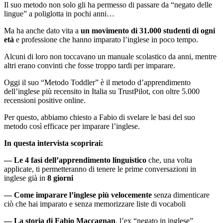
Il suo metodo non solo gli ha permesso di passare da “negato delle
lingue” a poliglotta in pochi anni…
Ma ha anche dato vita a
un movimento di 31.000 studenti di ogni
età
e professione che hanno imparato l’inglese in poco tempo.
Alcuni di loro non toccavano un manuale scolastico da anni, mentre
altri erano convinti che fosse troppo tardi per imparare.
Oggi il suo “Metodo Toddler” è il metodo d’apprendimento
dell’inglese più recensito in Italia su TrustPilot, con oltre 5.000
recensioni positive online.
Per questo, abbiamo chiesto a Fabio di svelare le basi del suo
metodo così efficace per imparare l’inglese.
In questa intervista scoprirai:
— Le 4 fasi dell’apprendimento linguistico
che, una volta
applicate, ti permetteranno di tenere le prime conversazioni in
inglese già in
8 giorni
— Come imparare l’inglese più velocemente
senza dimenticare
ciò che hai imparato e senza memorizzare liste di vocaboli
— La storia di Fabio Maccagnan
, l’ex “negato in inglese”