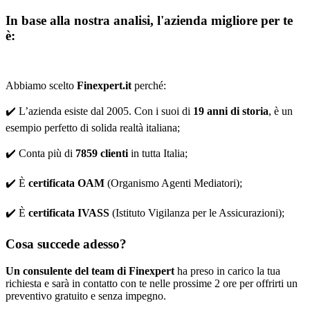
In base alla nostra analisi, l'azienda migliore per te
è:
Abbiamo scelto
Finexpert.it
perché:
✔️ L’azienda esiste dal 2005. Con i suoi di
19 anni di storia
, è un
esempio perfetto di solida realtà italiana;
✔️ Conta più di
7859 clienti
in tutta Italia;
✔️ È
certificata OAM
(Organismo Agenti Mediatori);
✔️ È
certificata IVASS
(Istituto Vigilanza per le Assicurazioni);
Cosa succede adesso?
Un consulente del team di Finexpert
ha preso in carico la tua
richiesta e sarà in contatto con te nelle prossime 2 ore per offrirti un
preventivo gratuito e senza impegno.