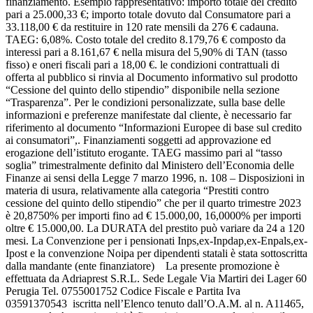
finanziamento. Esempio rappresentativo: importo totale del credito
pari a 25.000,33 €; importo totale dovuto dal Consumatore pari a
33.118,00 € da restituire in 120 rate mensili da 276 € cadauna.
TAEG: 6,08%. Costo totale del credito 8.179,76 € composto da
interessi pari a 8.161,67 € nella misura del 5,90% di TAN (tasso
fisso) e oneri fiscali pari a 18,00 €. le condizioni contrattuali di
offerta al pubblico si rinvia al Documento informativo sul prodotto
“Cessione del quinto dello stipendio” disponibile nella sezione
“Trasparenza”. Per le condizioni personalizzate, sulla base delle
informazioni e preferenze manifestate dal cliente, è necessario far
riferimento al documento “Informazioni Europee di base sul credito
ai consumatori”,. Finanziamenti soggetti ad approvazione ed
erogazione dell’istituto erogante. TAEG massimo pari al “tasso
soglia” trimestralmente definito dal Ministero dell’Economia delle
Finanze ai sensi della Legge 7 marzo 1996, n. 108 – Disposizioni in
materia di usura, relativamente alla categoria “Prestiti contro
cessione del quinto dello stipendio” che per il quarto trimestre 2023
è 20,8750% per importi fino ad € 15.000,00, 16,0000% per importi
oltre € 15.000,00. La DURATA del prestito può variare da 24 a 120
mesi. La Convenzione per i pensionati Inps,ex-Inpdap,ex-Enpals,ex-
Ipost e la convenzione Noipa per dipendenti statali è stata sottoscritta
dalla mandante (ente finanziatore) La presente promozione è
effettuata da Adriaprest S.R.L. Sede Legale Via Martiri dei Lager 60
Perugia Tel. 0755001752 Codice Fiscale e Partita Iva
03591370543 iscritta nell’Elenco tenuto dall’O.A.M. al n. A11465,