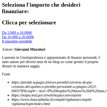
Seleziona l'importo che desideri
finanziare:
Clicca per selezionare
Da 5.000 a 10.000€
Da 10.000 a 20.000€
Il massimo possibile
Autore:
Giovanni Muratori
Laureato in Giurisprudenza e appassionato di finanze personali, è
stato autore per diversi anni di un blog su come gestire il proprio
denaro in maniera saggia.
Fonti
https://prestiti.segugio.it/news-prestiti/conviene-di-piu-
cessione-del-quinto-o-prestito-personale-a-giugno-2023-
00037856.asp#:~:text=Il%20miglior%20tasso%20di%20una,r
https://noipa.mef.gov.it/web/mypa/convenzioni
https://www.bancaditalia.it/compiti/vigilanza/compiti-
vigilanza/tegm/index.html