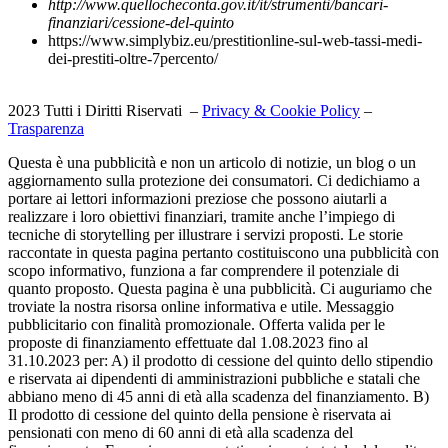
http://www.quellocheconta.gov.it/it/strumenti/bancari-
finanziari/cessione-del-quinto
https://www.simplybiz.eu/prestitionline-sul-web-tassi-medi-
dei-prestiti-oltre-7percento/
2023 Tutti i Diritti Riservati –
Privacy & Cookie Policy
–
Trasparenza
Questa è una pubblicità e non un articolo di notizie, un blog o un
aggiornamento sulla protezione dei consumatori. Ci dedichiamo a
portare ai lettori informazioni preziose che possono aiutarli a
realizzare i loro obiettivi finanziari, tramite anche l’impiego di
tecniche di storytelling per illustrare i servizi proposti. Le storie
raccontate in questa pagina pertanto costituiscono una pubblicità con
scopo informativo, funziona a far comprendere il potenziale di
quanto proposto. Questa pagina è una pubblicità. Ci auguriamo che
troviate la nostra risorsa online informativa e utile. Messaggio
pubblicitario con finalità promozionale. Offerta valida per le
proposte di finanziamento effettuate dal 1.08.2023 fino al
31.10.2023 per: A) il prodotto di cessione del quinto dello stipendio
e riservata ai dipendenti di amministrazioni pubbliche e statali che
abbiano meno di 45 anni di età alla scadenza del finanziamento. B)
Il prodotto di cessione del quinto della pensione è riservata ai
pensionati con meno di 60 anni di età alla scadenza del