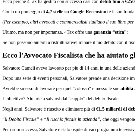
Ecco perché 4Tax ha gestito con successo casi con
debiti fino a €250
Conta un punteggio di
4,7 stelle su Google Recensioni
e il suo fonda
(Per esempio, altri avvocati e commercialisti studiano il suo libro per
Ultimo, ma non per importanza, 4Tax offre una
garanzia
“etica”
:
Se non possono aiutarti a ristrutturare/eliminare il tuo debito con il fi
Ecco l'Avvocato Fiscalista che ha aiutato gli 
Salvatore Cameli
aveva lavorato per più di 14 anni in una delle aziende
Dopo una serie di eventi personali, Salvatore prende una decisione i
Avrebbe smesso di lavorare per quel “colosso” e messo le sue
abilità
L’obiettivo? Aiutarle a salvarsi dal “cappio” del debito fiscale.
Negli anni, Salvatore è riuscito a eliminare più di
€1,5 miliardi di debi
“I
l Debito Fiscale”
e
“Il rischio fiscale in azienda”
, che oggi vengono 
Per i suoi successi, Salvatore è stato ospite di vari programmi televisi