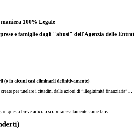
in maniera 100% Legale
mprese e famiglie dagli "abusi" dell'Agenzia delle Entra
i (o in alcuni casi eliminarli definitivamente).
reate per tutelare i cittadini dalle azioni di ”illegittimità finanziaria”…
lo, in questo breve articolo scoprirai esattamente come fare.
nderti)