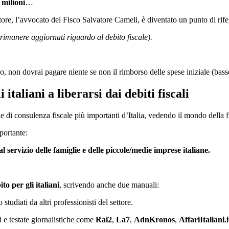
 milioni
…
tore, l’avvocato del Fisco Salvatore Cameli, è diventato un punto di rife
 rimanere aggiornati riguardo al debito fiscale).
sco, non dovrai pagare niente se non il rimborso delle spese iniziale (bass
italiani a liberarsi dai debiti fiscali
 di consulenza fiscale più importanti d’Italia, vedendo il mondo della fi
mportante:
 al servizio delle famiglie e delle piccole/medie imprese italiane.
to per gli italiani
, scrivendo anche due manuali:
studiati da altri professionisti del settore.
vi e testate giornalistiche come
Rai2
,
La7
,
AdnKronos
,
AffariItaliani.i