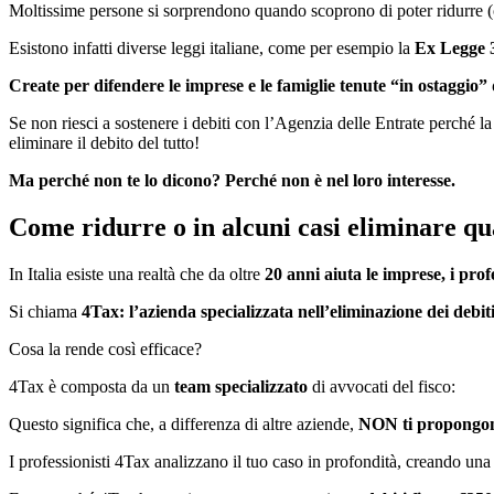
Moltissime persone si sorprendono quando scoprono di poter ridurre (o 
Esistono infatti diverse leggi italiane, come per esempio la
Ex Legge 
Create per difendere le imprese e le famiglie tenute “in ostaggio” 
Se non riesci a sostenere i debiti con l’Agenzia delle Entrate perché 
eliminare il debito del tutto!
Ma perché non te lo dicono? Perché non è nel loro interesse.
Come ridurre o in alcuni casi eliminare qual
In Italia esiste una realtà che da oltre
20 anni aiuta le imprese, i profe
Si chiama
4Tax: l’azienda
specializzata nell’eliminazione dei debit
Cosa la rende così efficace?
4Tax è composta da un
team specializzato
di avvocati
del fisco:
Questo significa che, a differenza di altre aziende,
NON ti propongon
I professionisti 4Tax analizzano il tuo caso in profondità, creando un