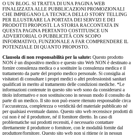
O UN BLOG. SI TRATTA DI UNA PAGINA WEB
FINALIZZATA ALLE PUBBLICAZIONI PROMOZIONALI
CHE IMPIEGANO LA TECNICA DELLO STORY TELLING
PER ILLUSTRARE LA PORTATA DEI SERVIZI E DEI
PRODOTTI PROPOSTI. LA STORIA RACCONTATA IN
QUESTA PAGINA PERTANTO COSTITUISCE UN
ADVERTORIAL O PUBBLICITÀ CON SCOPO
INFORMATIVO, FUNZIONALE A FAR COMPRENDERE IL
POTENZIALE DI QUANTO PROPOSTO.
Clausola di non responsabilità per la salute:
Questo prodotto
NON è un dispositivo medico e questo sito Web NON è destinato a
fornire consulenza medica o a sostituire la consulenza medica e il
trattamento da parte del proprio medico personale. Si consiglia ai
visitatori di consultare i propri medici o altri professionisti sanitari
qualificati in merito al trattamento delle condizioni mediche. *Le
informazioni contenute in questo sito web sono da considerarsi a
titolo informativo e non sostituiscono in nessun modo il consulto da
parte di un medico. Il sito non può essere ritenuto responsabile circa
l’accuratezza, completezza o veridicità del materiale pubblicato né
per qualsiasi eventuale danno. Questo sito web recensisce prodotti di
cui non è né il produttore, né il fornitore diretto. In caso di
problematiche sui prodotti recensiti, è necessario contattare
direttamente il produttore o fornitore, con le modalità fornite dal
produttore/fornitore. Questo sito web non si ritiene (e in nessun