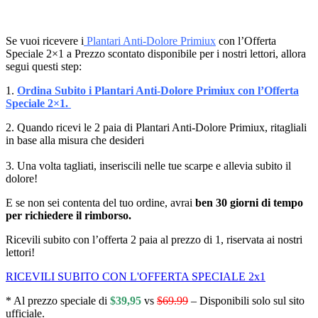
Se vuoi ricevere i
Plantari Anti-Dolore Primiux
con l’Offerta
Speciale 2×1 a Prezzo scontato disponibile per i nostri lettori, allora
segui questi step:
1.
Ordina Subito i Plantari Anti-Dolore Primiux con l’Offerta
Speciale 2×1.
2. Quando ricevi le 2 paia di Plantari Anti-Dolore Primiux, ritagliali
in base alla misura che desideri
3. Una volta tagliati, inseriscili nelle tue scarpe e allevia subito il
dolore!
E se non sei contenta del tuo ordine, avrai
ben 30 giorni di tempo
per richiedere il rimborso.
Ricevili subito
con l’offerta 2 paia al prezzo di 1, riservata ai nostri
lettori!
RICEVILI SUBITO CON L'OFFERTA SPECIALE 2x1
* Al prezzo speciale di
$39,95
vs
$69.99
– Disponibili solo sul sito
ufficiale.